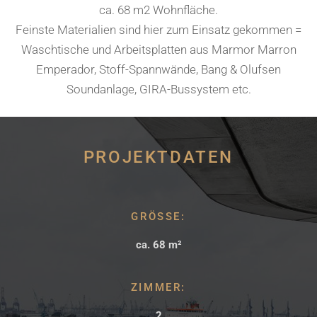
ca. 68 m2 Wohnfläche.
Feinste Materialien sind hier zum Einsatz gekommen =
Waschtische und Arbeitsplatten aus Marmor Marron
Emperador, Stoff-Spannwände, Bang & Olufsen
Soundanlage, GIRA-Bussystem etc.
PROJEKTDATEN
GRÖSSE:
ca. 68 m²
ZIMMER:
2