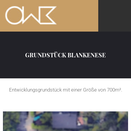
GRUNDSTÜCK BLANKENESE
Entwicklungsgrundstück mit einer Größe von 700m².